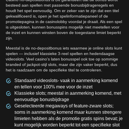
besteed aan spellen met passende bonusbijdrageregels en
houdt het spel eenvoudig. Om er zeker van te zijn dat een titel
gekwalificeerd is, open je het spelinformatiepaneel of de
promotiepagina in de casinolobby voordat je draait. Als een spel
is uitgesloten, kunnen bonusspins mogelijk niet meetellen voor
de inzet en kunnen winsten boven de toegestane limiet beperkt
zijn.
Meestal is de no-depositbonus iets waarmee je online slots kunt
spelen — inclusief klassieke 3-reel spellen en hedendaagse
videoslots. Veel casino's laten bonusspel ook toe op sommige
branded of jackpot-stijl slots, maar die zijn vaker beperkt, dus
het is raadzaam om de specifieke titel te controleren.
Standaard videoslots- vaak in aanmerking komend
en tellen voor 100% mee voor de inzet
Klassieke slots; meestal in aanmerking komend, met
eenvoudige bonusbijdrage
Geselecteerde megaways of feature-zware slots;
soms in aanmerking komend maar kunnen strengere
limieten hebben als de promotie gratis spins bevat; je
kunt mogelijk worden beperkt tot een specifieke slot