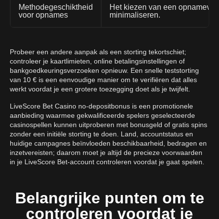
Methodegeschiktheid
Het kiezen van een opnamevriend
voor opnames
minimaliseren.
Probeer een andere aanpak als een storting tekortschiet;
controleer je kaartlimieten, online betalingsinstellingen of
bankgoedkeuringsverzoeken opnieuw. Een snelle teststorting
van 10 € is een eenvoudige manier om te verifiëren dat alles
werkt voordat je een grotere toezegging doet als je twijfelt.
LiveScore Bet Casino no-depositbonus is een promotionele
aanbieding waarmee gekwalificeerde spelers geselecteerde
casinospellen kunnen uitproberen met bonusgeld of gratis spins
zonder een initiële storting te doen. Land, accountstatus en
huidige campagnes beïnvloeden beschikbaarheid, bedragen en
inzetvereisten; daarom moet je altijd de precieze voorwaarden
in je LiveScore Bet-account controleren voordat je gaat spelen.
Belangrijke punten om te
controleren voordat je