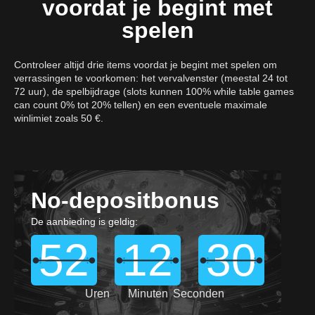
voordat je begint met
spelen
Controleer altijd drie items voordat je begint met spelen om
verrassingen te voorkomen: het vervalvenster (meestal 24 tot
72 uur), de spelbijdrage (slots kunnen 100% while table games
can count 0% tot 20% tellen) en een eventuele maximale
winlimiet zoals 50 €.
No-depositbonus
De aanbieding is geldig:
52
12
29
Uren
Minuten
Seconden