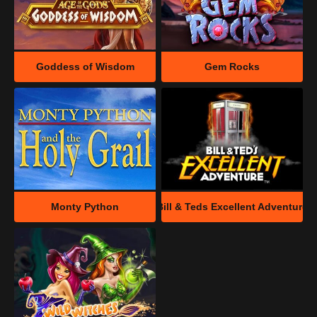
Goddess of Wisdom
Gem Rocks
Monty Python
Bill & Teds Excellent Adventure