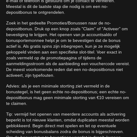
e-mail of telefoon is gestuurd om je contact te verifiëren.
Meestal is dit de laatste stap die nodig is om een no-
depositbonus te ontgrendelen.
Zoek in het gedeelte Promoties/Bonussen naar de no-
depositbonus. Druk op een knop zoals "Claim" of "Activeer" om
bevestiging te krijgen. Het openen van je accountsaldo of
bonusportemonnee helpt je om te bevestigen dat de bonus
actief is. Als gratis spins zijn inbegrepen, kun je ze mogelijk
gekoppeld vinden aan een specifieke slot-titel. Voer exact in
zoals vermeld op de promotiepagina of tijdens de
aanmeldingsstroom als de aanbieding een vouchercode vereist.
De meest voorkomende reden dat een no-depositbonus niet
activeert, zijn typefouten.
Advies: als je een minimale storting ziet vermeld in de
bonustegel, is het geen echte no-depositbonus; een echte no-
depositbonus mag geen minimale storting van €10 vereisen om
te claimen.
Tip: vermijd het openen van meerdere accounts als activering
beperkt is tot nieuwe klanten, omdat duplicaten meestal worden
geblokkeerd. Begin direct met spelen en let op eventuele
scheiding van bonusbalans zodra de bonus is bijgeschreven.